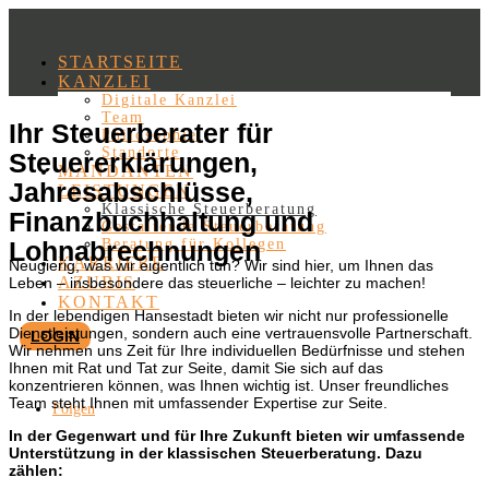
STARTSEITE
KANZLEI
Digitale Kanzlei
Team
Ihr Steuerberater für
Philosophie
Standorte
Steuererklärungen,
MANDANTEN
Jahresabschlüsse,
LEISTUNGEN
Klassische Steuerberatung
Finanzbuchhaltung und
Gestaltende Steuerberatung
Lohnabrechnungen
Beratung für Kollegen
KARRIERE
Neugierig, was wir eigentlich tun? Wir sind hier, um Ihnen das
AZUBIS
Leben – insbesondere das steuerliche – leichter zu machen!
KONTAKT
In der lebendigen Hansestadt bieten wir nicht nur professionelle
Dienstleistungen, sondern auch eine vertrauensvolle Partnerschaft.
LOGIN
Wir nehmen uns Zeit für Ihre individuellen Bedürfnisse und stehen
Ihnen mit Rat und Tat zur Seite, damit Sie sich auf das
konzentrieren können, was Ihnen wichtig ist. Unser freundliches
Team steht Ihnen mit umfassender Expertise zur Seite.
Folgen
In der Gegenwart und für Ihre Zukunft bieten wir umfassende
Unterstützung in der klassischen Steuerberatung. Dazu
zählen: